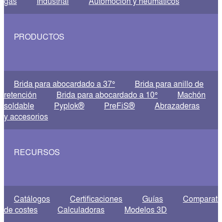
gas
Industrial
Automoción y neumáticos
PRODUCTOS
Brida para abocardado a 37°
Brida para anillo de
retención
Brida para abocardado a 10°
Machón
soldable
Pyplok®
PreFiS®
Abrazaderas
y accesorios
RECURSOS
Catálogos
Certificaciones
Guías
Comparati
de costes
Calculadoras
Modelos 3D