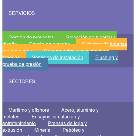
SERVICIOS
Gestión de proyectos
Selección de tuberías y
diseño
Diseño de tuberías
Sistemas de tuberías
prefabricadas
Componentes y accesorios de
tuberías
Servicios de instalación
Flushing y
prueba de presión
SECTORES
Marítimo y offshore
Acero, aluminio y
metales
Ensayos, simulación y
entretenimiento
Prensas de forja y
extrusión
Minería
Petróleo y