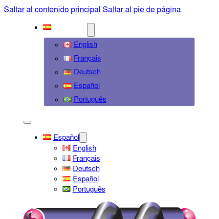
Saltar al contenido principal
Saltar al pie de página
ESPAÑOL
English
Français
Deutsch
Español
Português
Español
English
Français
Deutsch
Español
Português