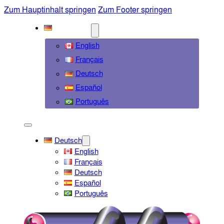
Zum Hauptinhalt springen
Zum Footer springen
DEUTSCH
English
Français
Deutsch
Español
Português
Deutsch
English
Français
Deutsch
Español
Português