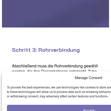
Schritt 3: Rohrverbindung
Abschließend muss die Rohrverbindung gewählt
werden, die den Designkriterien entspricht. Tube-
Mac® bietet je nach Betriebsdruck verschiedene
Manage Consent
schweißlose Flansch- und Kupplungslösungen
an:
To provide the best experiences, we use technologies like cookies to store a
to these technologies will allow us to process data such as browsing behaviou
or withdrawing consent, may adversely affect certain features and functions.
Gebördelte Rohrenden mit Bördelflanschen.
Haltering-eingedrehte Rohrenden mit
Halteringflanschen.
Accept