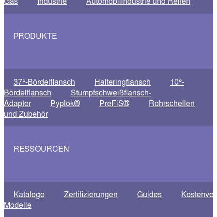
Gas
Industrie
Automobilindustrie und Reifen
PRODUKTE
37°-Bördelflansch
Halteringflansch
10°-
Bördelflansch
Stumpfschweißflansch-
Adapter
Pyplok®
PreFiS®
Rohrschellen
und Zubehör
RESSOURCEN
Kataloge
Zertifizierungen
Guides
Kostenver
Modelle