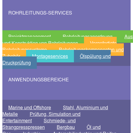
ROHRLEITUNGS-SERVICES
Projektmanagement
Rohrleitungsanordnung
Aus
und Konstruktion von Rohrleitungen
Vorgefertigte
Rohrleitungssysteme
Rohrleitungskomponenten und
Zubehör
Montageservices
Ölspülung und
Druckprüfung
ANWENDUNGSBEREICHE
Marine und Offshore
Stahl, Aluminium und
Metalle
Prüfung, Simulation und
Entertainment
Schmiede- und
Strangpresspressen
Bergbau
Öl und