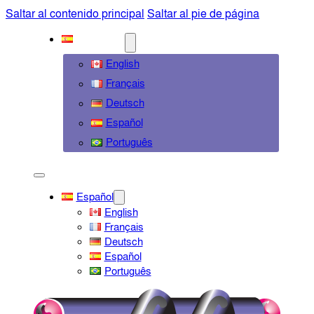
Saltar al contenido principal
Saltar al pie de página
ESPAÑOL
English
Français
Deutsch
Español
Português
Español
English
Français
Deutsch
Español
Português