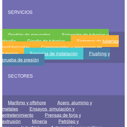
SERVICIOS
Gestión de proyectos
Selección de tuberías y
diseño
Diseño de tuberías
Sistemas de tuberías
prefabricadas
Componentes y accesorios de
tuberías
Servicios de instalación
Flushing y
prueba de presión
SECTORES
Marítimo y offshore
Acero, aluminio y
metales
Ensayos, simulación y
entretenimiento
Prensas de forja y
extrusión
Minería
Petróleo y