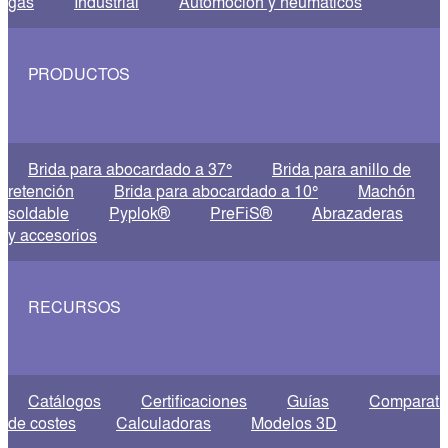
gas
Industrial
Automoción y neumáticos
PRODUCTOS
Brida para abocardado a 37°
Brida para anillo de
retención
Brida para abocardado a 10°
Machón
soldable
Pyplok®
PreFiS®
Abrazaderas
y accesorios
RECURSOS
Catálogos
Certificaciones
Guías
Comparati
de costes
Calculadoras
Modelos 3D