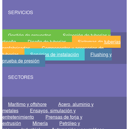
SERVICIOS
Gestión de proyectos
Selección de tuberías y
diseño
Diseño de tuberías
Sistemas de tuberías
prefabricadas
Componentes y accesorios de
tuberías
Servicios de instalación
Flushing y
prueba de presión
SECTORES
Marítimo y offshore
Acero, aluminio y
metales
Ensayos, simulación y
entretenimiento
Prensas de forja y
extrusión
Minería
Petróleo y