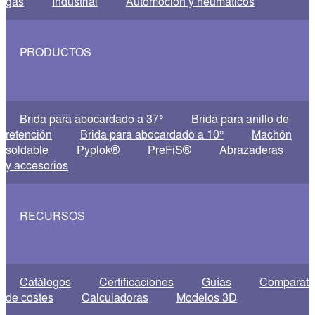
gas
Industrial
Automoción y neumáticos
PRODUCTOS
Brida para abocardado a 37°
Brida para anillo de
retención
Brida para abocardado a 10°
Machón
soldable
Pyplok®
PreFiS®
Abrazaderas
y accesorios
RECURSOS
Catálogos
Certificaciones
Guías
Comparati
de costes
Calculadoras
Modelos 3D