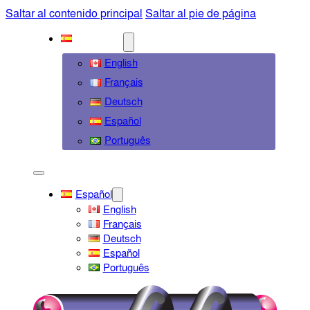
Saltar al contenido principal
Saltar al pie de página
ESPAÑOL
English
Français
Deutsch
Español
Português
Español
English
Français
Deutsch
Español
Português