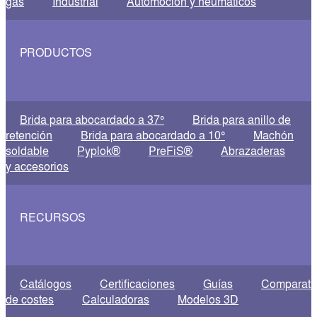
gas
Industrial
Automoción y neumáticos
PRODUCTOS
Brida para abocardado a 37°
Brida para anillo de
retención
Brida para abocardado a 10°
Machón
soldable
Pyplok®
PreFiS®
Abrazaderas
y accesorios
RECURSOS
Catálogos
Certificaciones
Guías
Comparati
de costes
Calculadoras
Modelos 3D