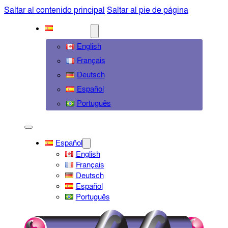
Saltar al contenido principal
Saltar al pie de página
ESPAÑOL
English
Français
Deutsch
Español
Português
Español
English
Français
Deutsch
Español
Português