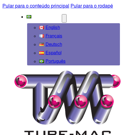
Pular para o conteúdo principal
Pular para o rodapé
PORTUGUÊS
English
Français
Deutsch
Español
Português