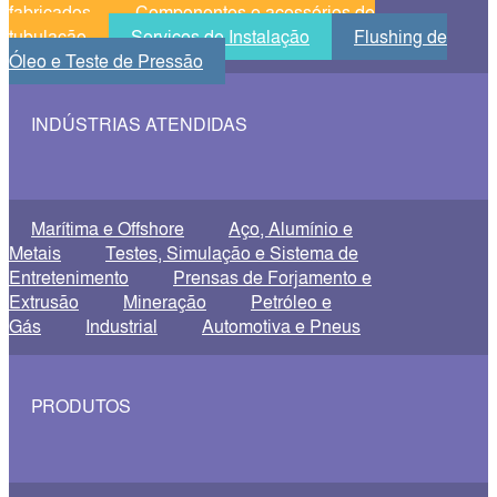
fabricados
Componentes e acessórios de
tubulação
Serviços de Instalação
Flushing de
Óleo e Teste de Pressão
INDÚSTRIAS ATENDIDAS
Marítima e Offshore
Aço, Alumínio e
Metais
Testes, Simulação e Sistema de
Entretenimento
Prensas de Forjamento e
Extrusão
Mineração
Petróleo e
Gás
Industrial
Automotiva e Pneus
PRODUTOS