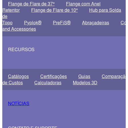
Flange de Flare de 37°
Flange com Anel
Retentor
Flange de Flare de 10°
Hub para Solda
de
Topo
Pyplok®
PreFiS®
Abraçadeiras
Co
and Accessories
RECURSOS
Catálogos
Certificações
Guias
Comparação
de Custos
Calculadoras
Modelos 3D
NOTÍCIAS