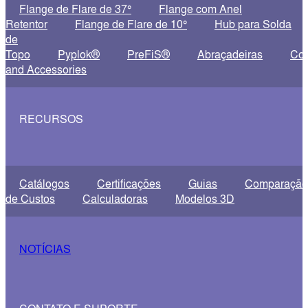
Flange de Flare de 37°
Flange com Anel
Retentor
Flange de Flare de 10°
Hub para Solda
de
Topo
Pyplok®
PreFiS®
Abraçadeiras
Co
and Accessories
RECURSOS
Catálogos
Certificações
Guias
Comparação
de Custos
Calculadoras
Modelos 3D
NOTÍCIAS