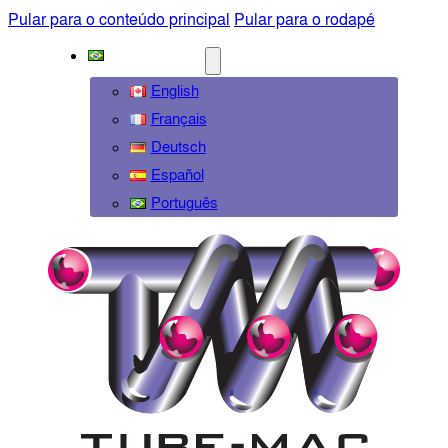
Pular para o conteúdo principal
Pular para o rodapé
PORTUGUÊS
English
Français
Deutsch
Español
Português