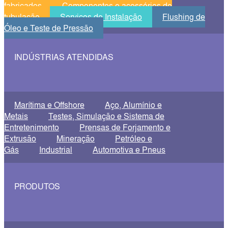
fabricados
Componentes e acessórios de
tubulação
Serviços de Instalação
Flushing de
Óleo e Teste de Pressão
INDÚSTRIAS ATENDIDAS
Marítima e Offshore
Aço, Alumínio e
Metais
Testes, Simulação e Sistema de
Entretenimento
Prensas de Forjamento e
Extrusão
Mineração
Petróleo e
Gás
Industrial
Automotiva e Pneus
PRODUTOS