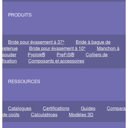
PRODUITS
Bride pour évasement à 37°
Bride à bague de
retenue
Bride pour évasement à 10°
Manchon à
souder
Pyplok®
PreFiS®
Colliers de
fixation
Composants et accessoires
RESSOURCES
Catalogues
Certifications
Guides
Comparati
de coûts
Calculatrices
Modèles 3D