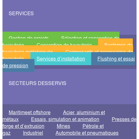
SERVICES
Gestion de projets
Sélection et conception de
tuyauterie
Conception de tuyauterie
Systèmes de
tuyauterie préfabriqués
Composants et accessoires de
tuyauterie
Services d’installation
Flushing et essai
de pression
SECTEURS DESSERVIS
Maritimeet offshore
Acier, aluminium et
métaux
Essais, simulation et animation
Presses de
forge et d’extrusion
Mines
Pétrole et
gaz
Industriel
Automobile et pneumatiques