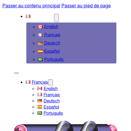
Passer au contenu principal
Passer au pied de page
FRANÇAIS
English
Français
Deutsch
Español
Português
Français
English
Français
Deutsch
Español
Português