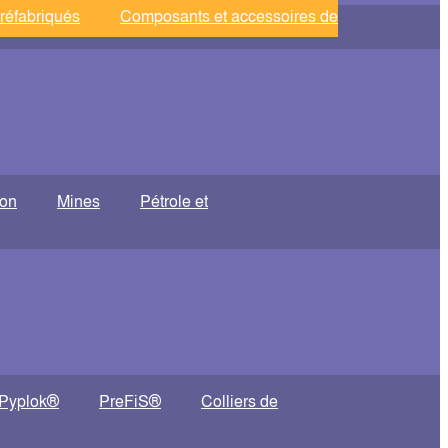
réfabriqués
Composants et accessoires de
ion
Mines
Pétrole et
Pyplok®
PreFiS®
Colliers de