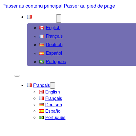
Passer au contenu principal
Passer au pied de page
FRANÇAIS
English
Français
Deutsch
Español
Português
Français
English
Français
Deutsch
Español
Português