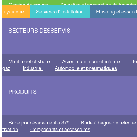
Gestion de projets
Sélection et conception de tuyauter
tuyauterie
Services d’installation
Flushing et essai 
SECTEURS DESSERVIS
Maritimeet offshore
Acier, aluminium et métaux
E
gaz
Industriel
Automobile et pneumatiques
PRODUITS
Bride pour évasement à 37°
Bride à bague de retenue
fixation
Composants et accessoires