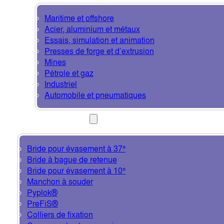
Maritime et offshore
Acier, aluminium et métaux
Essais, simulation et animation
Presses de forge et d’extrusion
Mines
Pétrole et gaz
Industriel
Automobile et pneumatiques
PRODUITS
Bride pour évasement à 37°
Bride à bague de retenue
Bride pour évasement à 10°
Manchon à souder
Pyplok®
PreFiS®
Colliers de fixation