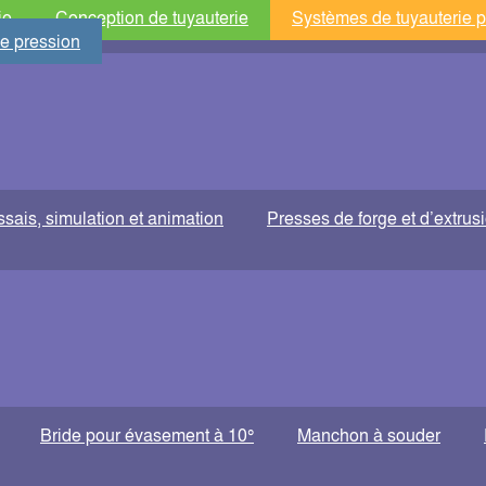
ie
Conception de tuyauterie
Systèmes de tuyauterie p
de pression
ssais, simulation et animation
Presses de forge et d’extrus
Bride pour évasement à 10°
Manchon à souder