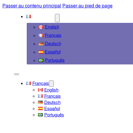
Passer au contenu principal
Passer au pied de page
FRANÇAIS
English
Français
Deutsch
Español
Português
Français
English
Français
Deutsch
Español
Português