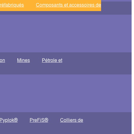
réfabriqués
Composants et accessoires de
ion
Mines
Pétrole et
Pyplok®
PreFiS®
Colliers de