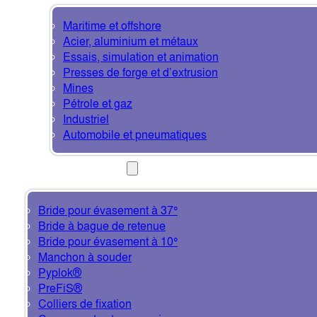
Maritime et offshore
Acier, aluminium et métaux
Essais, simulation et animation
Presses de forge et d’extrusion
Mines
Pétrole et gaz
Industriel
Automobile et pneumatiques
PRODUITS
Bride pour évasement à 37°
Bride à bague de retenue
Bride pour évasement à 10°
Manchon à souder
Pyplok®
PreFiS®
Colliers de fixation