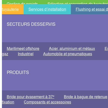
Gestion de projets
Sélection et conception de tuyauter
tuyauterie
Services d’installation
Flushing et essai 
SECTEURS DESSERVIS
Maritimeet offshore
Acier, aluminium et métaux
E
gaz
Industriel
Automobile et pneumatiques
PRODUITS
Bride pour évasement à 37°
Bride à bague de retenue
fixation
Composants et accessoires