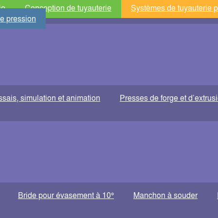
ie
Conception de tuyauterie
Systèmes de tuyauterie p
de pression
ssais, simulation et animation
Presses de forge et d’extrus
Bride pour évasement à 10°
Manchon à souder