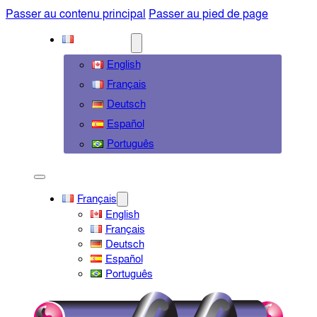
Passer au contenu principal
Passer au pied de page
FRANÇAIS
English
Français
Deutsch
Español
Português
Français
English
Français
Deutsch
Español
Português