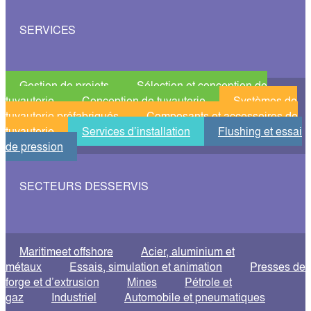
SERVICES
Gestion de projets
Sélection et conception de
tuyauterie
Conception de tuyauterie
Systèmes de
tuyauterie préfabriqués
Composants et accessoires de
tuyauterie
Services d’installation
Flushing et essai
de pression
SECTEURS DESSERVIS
Maritimeet offshore
Acier, aluminium et
métaux
Essais, simulation et animation
Presses de
forge et d’extrusion
Mines
Pétrole et
gaz
Industriel
Automobile et pneumatiques