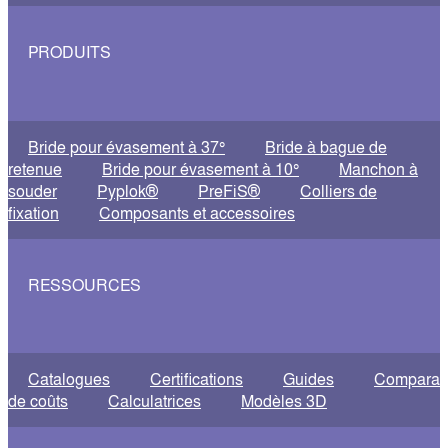
PRODUITS
Bride pour évasement à 37°
Bride à bague de
retenue
Bride pour évasement à 10°
Manchon à
souder
Pyplok®
PreFiS®
Colliers de
fixation
Composants et accessoires
RESSOURCES
Catalogues
Certifications
Guides
Comparati
de coûts
Calculatrices
Modèles 3D