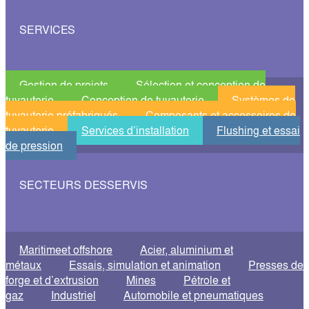
SERVICES
Gestion de projets
Sélection et conception de
tuyauterie
Conception de tuyauterie
Systèmes de
tuyauterie préfabriqués
Composants et accessoires de
tuyauterie
Services d’installation
Flushing et essai
de pression
SECTEURS DESSERVIS
Maritimeet offshore
Acier, aluminium et
métaux
Essais, simulation et animation
Presses de
forge et d’extrusion
Mines
Pétrole et
gaz
Industriel
Automobile et pneumatiques