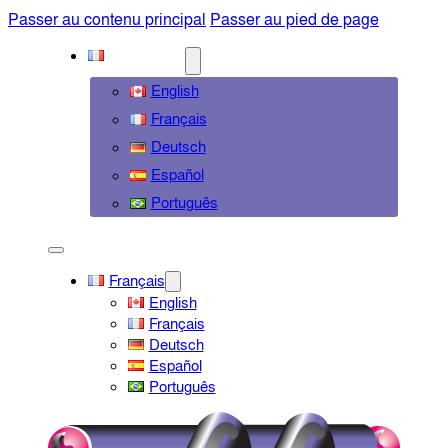
Passer au contenu principal
Passer au pied de page
FRANÇAIS
English
Français
Deutsch
Español
Português
Français
English
Français
Deutsch
Español
Português