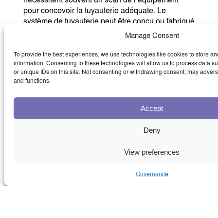
pour concevoir la tuyauterie adéquate. Le
système de tuyauterie peut être conçu ou fabriqué
sur mesure sur site et installé par Tube-Mac®
Manage Consent
pour accélérer la mise en œuvre. Notre équipe de
techniciens hautement qualifiés peut installer les
To provide the best experiences, we use technologies like cookies to store a
systèmes, réaliser les essais de pression et
information. Consenting to these technologies will allow us to process data 
or unique IDs on this site. Not consenting or withdrawing consent, may adverse
effectuer le flushing d’huile sur place,
and functions.
garantissant ainsi la meilleure qualité possible.
Les systèmes de tuyauterie Tube-Mac® ont été
Accept
installés sur des presses de forge et d’extrusion
dans les régions suivantes :
Deny
Canada
View preferences
États-Unis d’Amérique
Europe
Governance
Chine