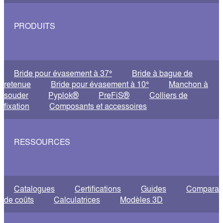
PRODUITS
Bride pour évasement à 37°
Bride à bague de
retenue
Bride pour évasement à 10°
Manchon à
souder
Pyplok®
PreFiS®
Colliers de
fixation
Composants et accessoires
RESSOURCES
Catalogues
Certifications
Guides
Comparati
de coûts
Calculatrices
Modèles 3D