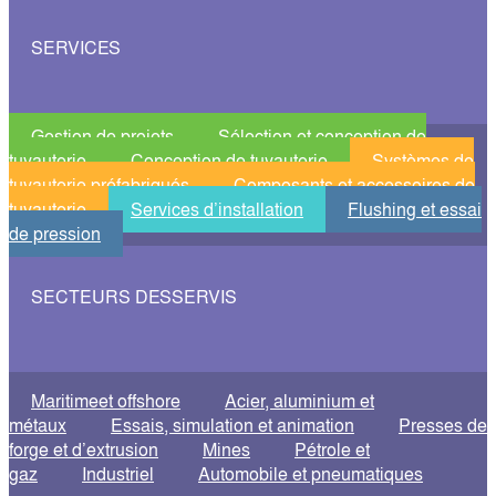
SERVICES
Gestion de projets
Sélection et conception de
tuyauterie
Conception de tuyauterie
Systèmes de
tuyauterie préfabriqués
Composants et accessoires de
tuyauterie
Services d’installation
Flushing et essai
de pression
SECTEURS DESSERVIS
Maritimeet offshore
Acier, aluminium et
métaux
Essais, simulation et animation
Presses de
forge et d’extrusion
Mines
Pétrole et
gaz
Industriel
Automobile et pneumatiques