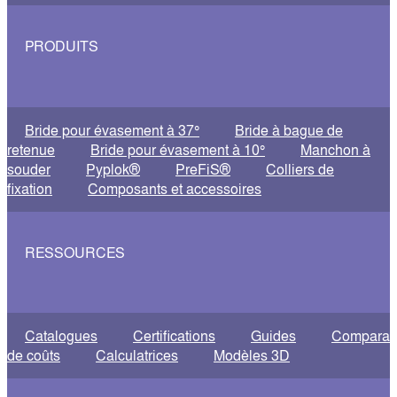
PRODUITS
Bride pour évasement à 37°
Bride à bague de
retenue
Bride pour évasement à 10°
Manchon à
souder
Pyplok®
PreFiS®
Colliers de
fixation
Composants et accessoires
RESSOURCES
Catalogues
Certifications
Guides
Comparati
de coûts
Calculatrices
Modèles 3D