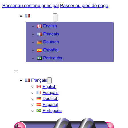
Passer au contenu principal
Passer au pied de page
FRANÇAIS
English
Français
Deutsch
Español
Português
Français
English
Français
Deutsch
Español
Português